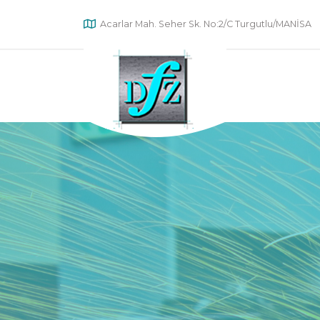
Acarlar Mah. Seher Sk. No:2/C Turgutlu/MANİSA