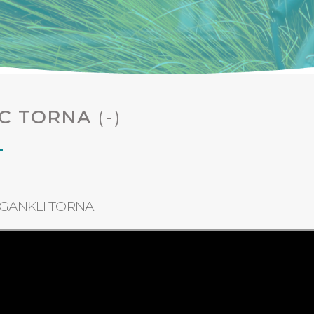
C TORNA
(-)
GANKLI TORNA